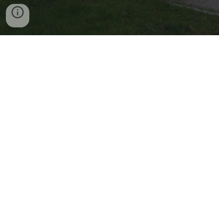
Das Museum Obernberg im historischen Gurtentor
beherbergt eine einzigartige Sammlung von handwerklichen
Exponaten und zeigt die interessante Geschichte des
Marktes Obernberg.
Der
Heimat- und Kulturverein
ist um die Erhaltung und
Neugestaltung der Sammlungen bemüht, und zugleich mit
zahlreichen Veranstaltungen im Jahreskreis ein kultureller
Nahversorger für die Gemeinde, die umliegenden Region
und die Gäste des wunderschönen "Juwels am Inn".
Mit dem
Kulturrundgang Obernberg
ist seit Juni 2016
erlebbar, dass der gesamte Ort in seiner einzigartigen
mittelalterlichen Anlage ein wunderbares "Museum" ist.
Der Heimat- und Kulturverein wünscht inspirierende