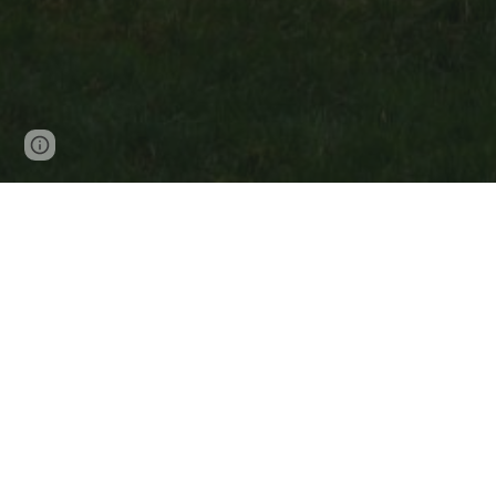
Page
Report abuse
updated