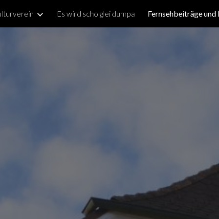
lturverein
Es wird scho glei dumpa
Fernsehbeiträge und 
ip to main content
Skip to navigat