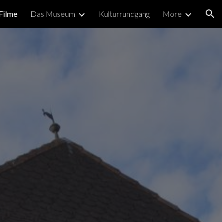
Filme
Das Museum
Kulturrundgang
More
ion